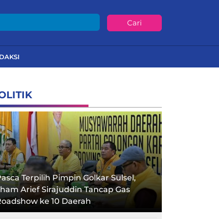
Cari
DAKSI
OLITIK
asca Terpilih Pimpin Golkar Sulsel,
lham Arief Sirajuddin Tancap Gas
Roadshow ke 10 Daerah