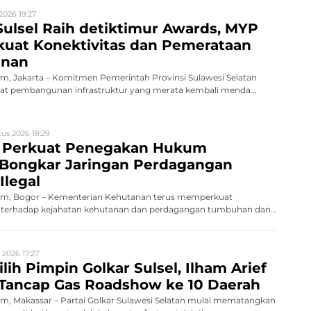
2026 19:27
ulsel Raih detiktimur Awards, MYP
rkuat Konektivitas dan Pemerataan
nan
, Jakarta – Komitmen Pemerintah Provinsi Sulawesi Selatan
 pembangunan infrastruktur yang merata kembali menda...
us 2026 18:29
 Perkuat Penegakan Hukum
 Bongkar Jaringan Perdagangan
Ilegal
m, Bogor – Kementerian Kehutanan terus memperkuat
terhadap kejahatan kehutanan dan perdagangan tumbuhan dan
 2026 17:27
lih Pimpin Golkar Sulsel, Ilham Arief
 Tancap Gas Roadshow ke 10 Daerah
, Makassar – Partai Golkar Sulawesi Selatan mulai mematangkan