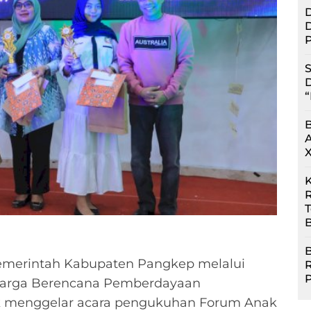
D
D
P
S
D
“
R
B
B
merintah Kabupaten Pangkep melalui
uarga Berencana Pemberdayaan
 menggelar acara pengukuhan Forum Anak