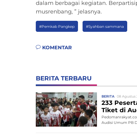
dalam berbagai kegiatan. Berparti
musrenbang, ” jelasnya.
#Pemkab Pangkep
#Syahban sammana
KOMENTAR
BERITA TERBARU
BERITA
08 Agustus 
233 Peserta
Tiket di 
Pedomanrakyat.com,
Audisi Umum PB Dja