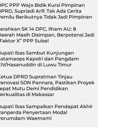
PC PPP Wajo Bidik Kursi Pimpinan
PRD, Supriadi Arif: Tak Ada Cerita
emilu Berikutnya Tidak Jadi Pimpinan
erahkan SK 14 DPC, Ilham AU: 8
aerah Masih Disimpan, Berpotensi Jadi
Faktor X” PPP Sulsel
Bupati Ibas Sambut Kunjungan
Astamaops Kapolri dan Pangdam
XIV/Hasanuddin di Luwu Timur
Ketua DPRD Supratman Tinjau
enovasi SDN Pannara, Pastikan Proyek
Tepat Mutu Demi Pendidikan
erkualitas di Makassar
upati Ibas Sampaikan Pendapat Akhir
Ranperda Penyertaan Modal
Perumdam Waemami