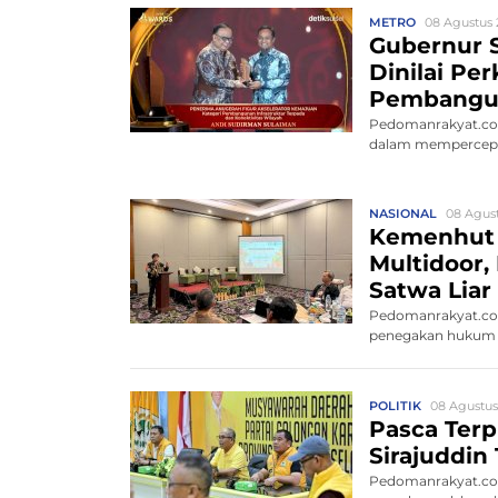
METRO
08 Agustus 
Gubernur S
Dinilai Pe
Pembangu
Pedomanrakyat.com
dalam mempercepat
NASIONAL
08 Agust
Kemenhut
Multidoor,
Satwa Liar 
Pedomanrakyat.co
penegakan hukum 
satw...
POLITIK
08 Agustus
Pasca Terpi
Sirajuddin
Pedomanrakyat.com