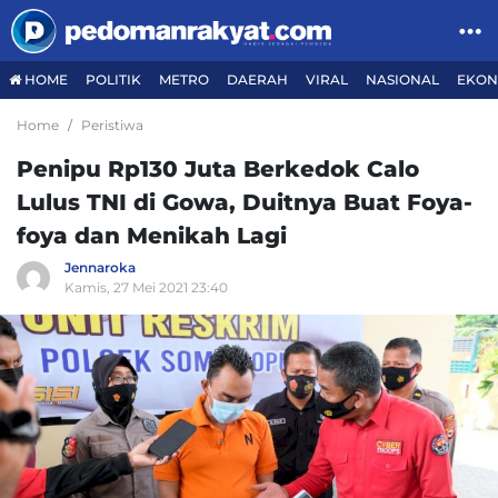
HOME
POLITIK
METRO
DAERAH
VIRAL
NASIONAL
EKON
Home
Peristiwa
Penipu Rp130 Juta Berkedok Calo
Lulus TNI di Gowa, Duitnya Buat Foya-
foya dan Menikah Lagi
Jennaroka
Kamis, 27 Mei 2021 23:40