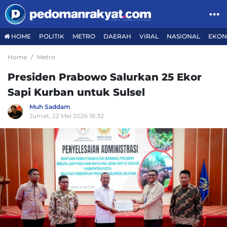
HOME
POLITIK
METRO
DAERAH
VIRAL
NASIONAL
EKON
Home
Metro
Presiden Prabowo Salurkan 25 Ekor
Sapi Kurban untuk Sulsel
Muh Saddam
Jumat, 22 Mei 2026 18:32