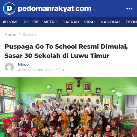
HOME
POLITIK
METRO
DAERAH
VIRAL
NASIONAL
EKON
Home
Daerah
Puspaga Go To School Resmi Dimulai,
Sasar 30 Sekolah di Luwu Timur
Nhico
Kamis, 28 Mei 2026 09:58