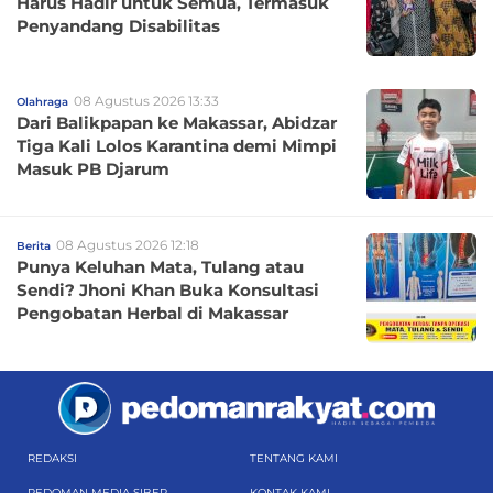
Harus Hadir untuk Semua, Termasuk
Penyandang Disabilitas
08 Agustus 2026 13:33
Olahraga
Dari Balikpapan ke Makassar, Abidzar
Tiga Kali Lolos Karantina demi Mimpi
Masuk PB Djarum
08 Agustus 2026 12:18
Berita
Punya Keluhan Mata, Tulang atau
Sendi? Jhoni Khan Buka Konsultasi
Pengobatan Herbal di Makassar
REDAKSI
TENTANG KAMI
PEDOMAN MEDIA SIBER
KONTAK KAMI