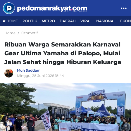
HOME
POLITIK
METRO
DAERAH
VIRAL
NASIONAL
EKON
Home
Otomotif
Ribuan Warga Semarakkan Karnaval
Gear Ultima Yamaha di Palopo, Mulai
Jalan Sehat hingga Hiburan Keluarga
Muh Saddam
Minggu, 28 Juni 2026 18:44