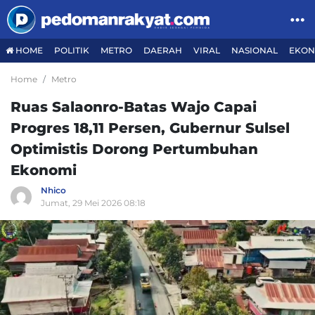
HOME
POLITIK
METRO
DAERAH
VIRAL
NASIONAL
EKON
Home
Metro
Ruas Salaonro-Batas Wajo Capai
Progres 18,11 Persen, Gubernur Sulsel
Optimistis Dorong Pertumbuhan
Ekonomi
Nhico
Jumat, 29 Mei 2026 08:18