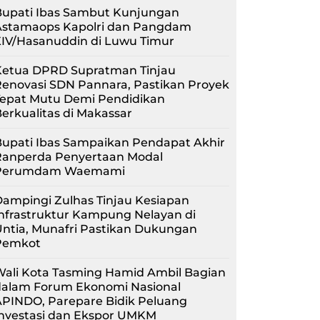
Bupati Ibas Sambut Kunjungan
Astamaops Kapolri dan Pangdam
XIV/Hasanuddin di Luwu Timur
Ketua DPRD Supratman Tinjau
enovasi SDN Pannara, Pastikan Proyek
Tepat Mutu Demi Pendidikan
erkualitas di Makassar
upati Ibas Sampaikan Pendapat Akhir
Ranperda Penyertaan Modal
Perumdam Waemami
ampingi Zulhas Tinjau Kesiapan
nfrastruktur Kampung Nelayan di
ntia, Munafri Pastikan Dukungan
Pemkot
Wali Kota Tasming Hamid Ambil Bagian
dalam Forum Ekonomi Nasional
APINDO, Parepare Bidik Peluang
Investasi dan Ekspor UMKM