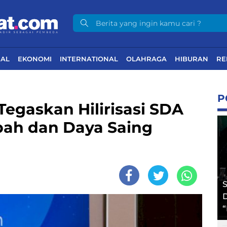
NAL
EKONOMI
INTERNATIONAL
OLAHRAGA
HIBURAN
RE
P
egaskan Hilirisasi SDA
mbah dan Daya Saing
S
D
“