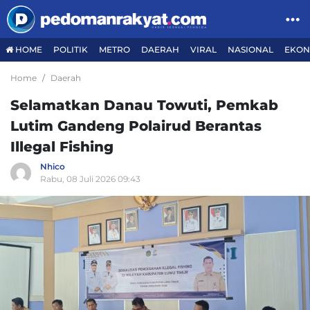
HOME
POLITIK
METRO
DAERAH
VIRAL
NASIONAL
EKON
Home
Daerah
Selamatkan Danau Towuti, Pemkab
Lutim Gandeng Polairud Berantas
Illegal Fishing
Nhico
Rabu, 08 Juli 2026 09:43