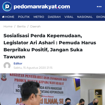
HOME
POLITIK
METRO
DAERAH
VIRAL
NASIONAL
EKON
Home
Berita
Daerah
Sosialisasi Perda Kepemudaan,
Legislator Ari Ashari : Pemuda Harus
Berprilaku Positif, Jangan Suka
Tawuran
Editor
Sabtu, 15 Agustus 2020 21:15