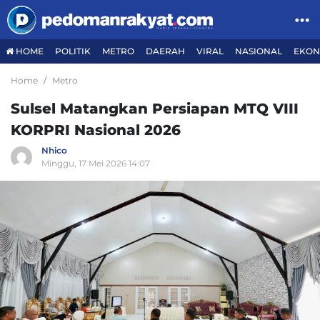
HOME
POLITIK
METRO
DAERAH
VIRAL
NASIONAL
EKON
Home
Metro
Sulsel Matangkan Persiapan MTQ VIII
KORPRI Nasional 2026
Nhico
Minggu, 17 Mei 2026 14:07