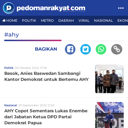
HOME
POLITIK
METRO
DAERAH
VIRAL
NASIONAL
EKON
#ahy
BAGIKAN
Politik
06 Oktober 2022 17:26
Besok, Anies Baswedan Sambangi
Kantor Demokrat untuk Bertemu AHY
Nasional
29 September 2022 12:52
AHY Copot Sementara Lukas Enembe
dari Jabatan Ketua DPD Partai
Demokrat Papua