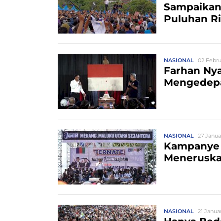
Sampaikan
Puluhan R
NASIONAL
02 Febru
Farhan Ny
Mengedep
NASIONAL
27 Janua
Kampanye 
Meneruska
NASIONAL
21 Januar