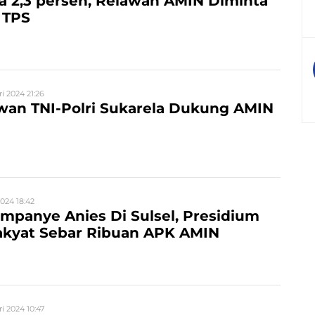
 2,3 persen, Relawan AMIN Diminta
 TPS
ri 2024 21:26
wan TNI-Polri Sukarela Dukung AMIN
2024 18:42
panye Anies Di Sulsel, Presidium
akyat Sebar Ribuan APK AMIN
ri 2024 10:47