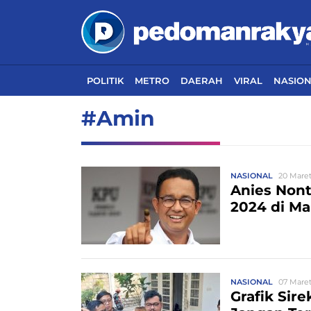
POLITIK
METRO
DAERAH
VIRAL
NASIO
#Amin
NASIONAL
20 Maret
Anies Non
2024 di M
NASIONAL
07 Maret
Grafik Sir