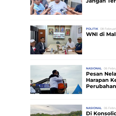
Jangan Te
POLITIK
08 Februari
WNI di Ma
NASIONAL
06 Febru
Pesan Nela
Harapan K
Perubaha
NASIONAL
06 Febru
Di Konsoli