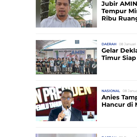
Jubir AMIN
Tempur Mi
Ribu Ruan
DAERAH
08 Januari
Gelar Dekl
Timur Sia
NASIONAL
08 Janua
Anies Tamp
Hancur di