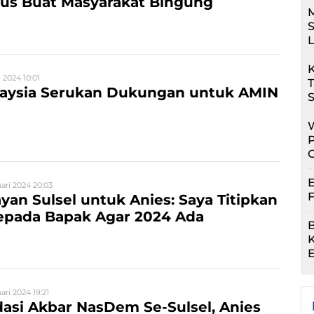
rus Buat Masyarakat Bingung
M
S
L
K
 2024 10:01
laysia Serukan Dukungan untuk AMIN
S
P
E
ari 2024 20:03
F
yan Sulsel untuk Anies: Saya Titipkan
epada Bapak Agar 2024 Ada
B
n
K
ari 2024 19:21
dasi Akbar NasDem Se-Sulsel, Anies