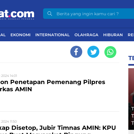
NAL
EKONOMI
INTERNATIONAL
OLAHRAGA
HIBURAN
RE
T
 2024 14:01
ton Penetapan Pemenang Pilpres
arkas AMIN
T
T
 2024 11:50
T
ekap Disetop, Jubir Timnas AMIN: KPU