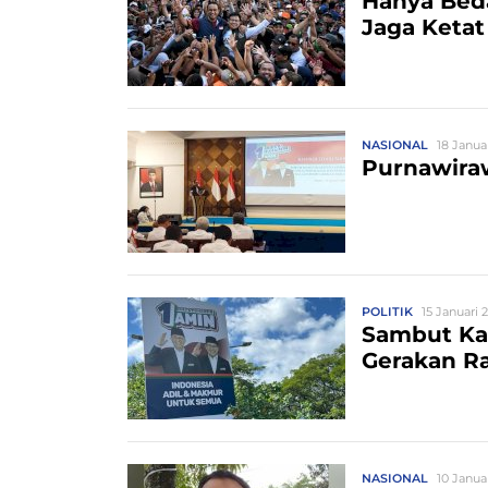
Hanya Beda
Jaga Ketat
NASIONAL
18 Janua
Purnawira
POLITIK
15 Januari 
Sambut Kam
Gerakan R
NASIONAL
10 Janua