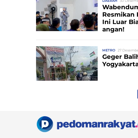
DAERAH
30 Desemb
Wabendum
Resmikan 
Ini Luar B
angan!
METRO
27 Desember
Geger Bali
Yogyakart