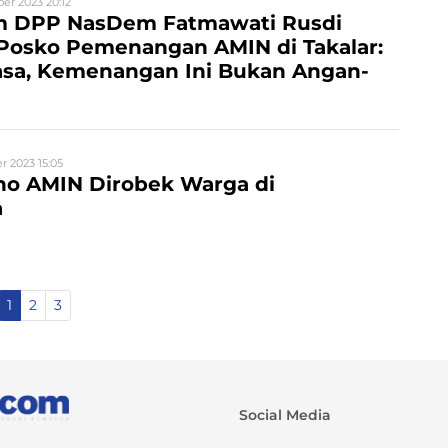
er 2023 20:12
 DPP NasDem Fatmawati Rusdi
Posko Pemenangan AMIN di Takalar:
iasa, Kemenangan Ini Bukan Angan-
 2023 15:05
ho AMIN Dirobek Warga di
a
1
2
3
Social Media