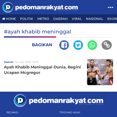
HOME
POLITIK
METRO
DAERAH
VIRAL
NASIONAL
EKON
#ayah khabib meninggal
BAGIKAN
Daerah
04 Juli 2020 15:27
Ayah Khabib Meninggal Dunia, Begini
Ucapan Mcgregor
REDAKSI
TENTANG KAMI