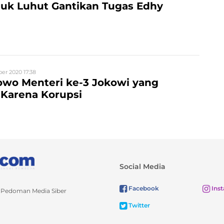
juk Luhut Gantikan Tugas Edhy
er 2020 17:38
owo Menteri ke-3 Jokowi yang
 Karena Korupsi
Social Media
Facebook
Ins
Pedoman Media Siber
Twitter