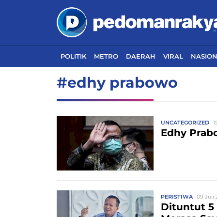
POLITIK
METRO
DAERAH
VIRAL
NASIO
#edhy prabowo
UNCATEGORIZED
1
Edhy Prab
PERISTIWA
09 Juli 
Dituntut 5