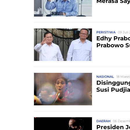
Merasa Say
PERISTIWA
09 Juli 
Edhy Prab
Prabowo S
NASIONAL
18 Maret
Disinggung
Susi Pudji
DAERAH
06 Desemb
Presiden J