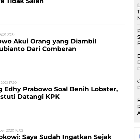
a Tidak Salah
D
T
P
2021 23:34
S
owo Akui Orang yang Diambil
ubianto Dari Comberan
D
D
P
G
 2021 17:20
P
 Edhy Prabowo Soal Benih Lobster,
astuti Datangi KPK
A
er 2020 16:02
okowi: Saya Sudah Ingatkan Sejak