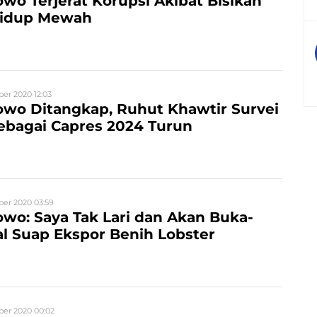
wo Terjerat Korupsi Akibat Bisikan
 Hidup Mewah
er 2020 12:03
wo Ditangkap, Ruhut Khawtir Survei
ebagai Capres 2024 Turun
er 2020 03:59
wo: Saya Tak Lari dan Akan Buka-
l Suap Ekspor Benih Lobster
er 2020 00:02