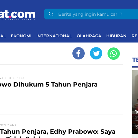
NAL
EKONOMI
INTERNATIONAL
OLAHRAGA
HIBURAN
RE
T
5 Juli 2021 19:23
owo Dihukum 5 Tahun Penjara
1
D
2021 23:40
S
 Tahun Penjara, Edhy Prabowo: Saya