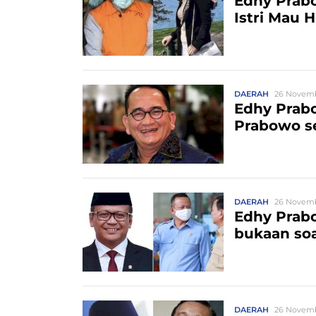
Edhy Prabo
Istri Mau
DAERAH
26 Novemb
Edhy Prabo
Prabowo s
DAERAH
26 Novemb
Edhy Prabo
bukaan soa
DAERAH
26 Novemb