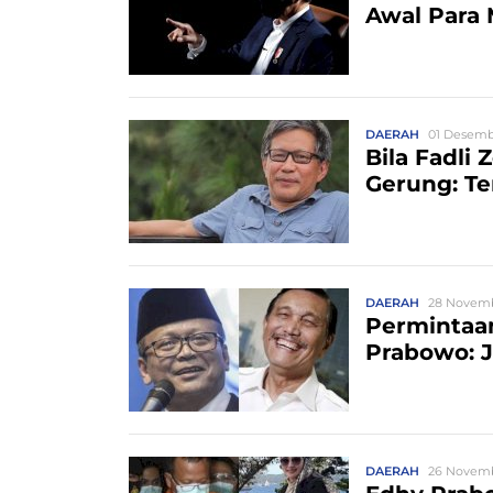
Awal Para 
DAERAH
01 Desembe
Bila Fadli
Gerung: Te
DAERAH
28 Novemb
Permintaa
Prabowo: 
DAERAH
26 Novemb