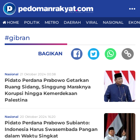
HOME
POLITIK
METRO
DAERAH
VIRAL
NASIONAL
EKON
#gibran
BAGIKAN
Nasional
21 Oktober 2024 00:38
Pidato Perdana Prabowo Getarkan
Ruang Sidang, Singgung Maraknya
Korupsi hingga Kemerdekaan
Palestina
Nasional
20 Oktober 2024 16:20
Pidato Perdana Prabowo Subianto:
Indonesia Harus Swasembada Pangan
dalam Waktu Singkat