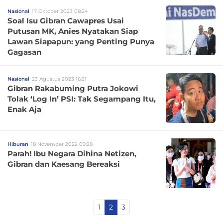
Nasional
17 Oktober 2023 08:24
Soal Isu Gibran Cawapres Usai
Putusan MK, Anies Nyatakan Siap
Lawan Siapapun: yang Penting Punya
Gagasan
Nasional
23 Agustus 2023 16:21
Gibran Rakabuming Putra Jokowi
Tolak ‘Log In’ PSI: Tak Segampang Itu,
Enak Aja
Hiburan
18 November 2022 09:28
Parah! Ibu Negara Dihina Netizen,
Gibran dan Kaesang Bereaksi
1
2
3