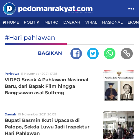
HOME
POLITIK
METRO
DAERAH
VIRAL
NASIONAL
EKON
#Hari pahlawan
BAGIKAN
Peristiwa
11 November 2021 17:28
VIDEO Sosok 4 Pahlawan Nasional
Baru, dari Bapak Film hingga
Bangsawan asal Sulteng
Daerah
10 November 2021 20:09
Bupati Basmin Ikuti Upacara di
Palopo, Sekda Luwu Jadi Inspektur
Hari Pahlawan