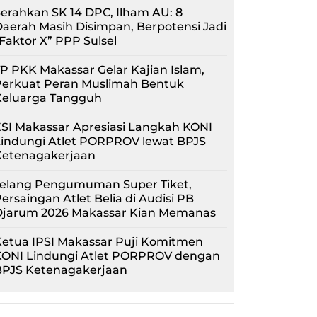
erahkan SK 14 DPC, Ilham AU: 8
aerah Masih Disimpan, Berpotensi Jadi
Faktor X” PPP Sulsel
P PKK Makassar Gelar Kajian Islam,
Perkuat Peran Muslimah Bentuk
Keluarga Tangguh
SI Makassar Apresiasi Langkah KONI
Lindungi Atlet PORPROV lewat BPJS
Ketenagakerjaan
Jelang Pengumuman Super Tiket,
ersaingan Atlet Belia di Audisi PB
Djarum 2026 Makassar Kian Memanas
etua IPSI Makassar Puji Komitmen
KONI Lindungi Atlet PORPROV dengan
BPJS Ketenagakerjaan