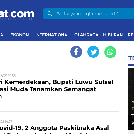
NAL
EKONOMI
INTERNATIONAL
OLAHRAGA
HIBURAN
RE
T
2021 10:53
i Kemerdekaan, Bupati Luwu Sulsel
rasi Muda Tanamkan Semangat
n
T
021 14:57
K
ovid-19, 2 Anggota Paskibraka Asal