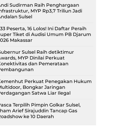
Andi Sudirman Raih Penghargaan
nfrastruktur, MYP Rp3,7 Triliun Jadi
ndalan Sulsel
33 Peserta, 16 Lolos! Ini Daftar Peraih
uper Tiket di Audisi Umum PB Djarum
2026 Makassar
ubernur Sulsel Raih detiktimur
wards, MYP Dinilai Perkuat
Konektivitas dan Pemerataan
Pembangunan
Kemenhut Perkuat Penegakan Hukum
ultidoor, Bongkar Jaringan
erdagangan Satwa Liar Ilegal
asca Terpilih Pimpin Golkar Sulsel,
lham Arief Sirajuddin Tancap Gas
Roadshow ke 10 Daerah