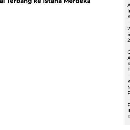
al Terbang ke Istana Merdeka
I
A
2
S
G
A
M
P
P
I