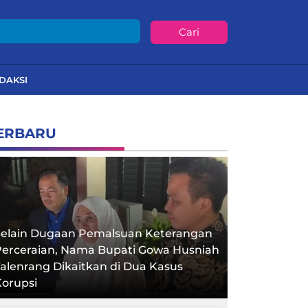
Cari
DAKSI
ERBARU
Selain Dugaan Pemalsuan Keterangan
Perceraian, Nama Bupati Gowa Husniah
alenrang Dikaitkan di Dua Kasus
orupsi