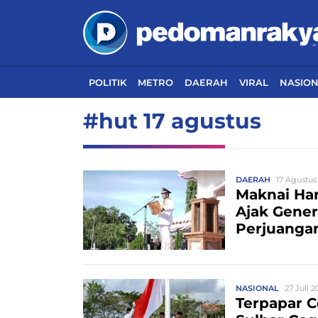
POLITIK
METRO
DAERAH
VIRAL
NASIO
#hut 17 agustus
DAERAH
17 Agustus 
Maknai Har
Ajak Gene
Perjuanga
NASIONAL
27 Juli 2
Terpapar C