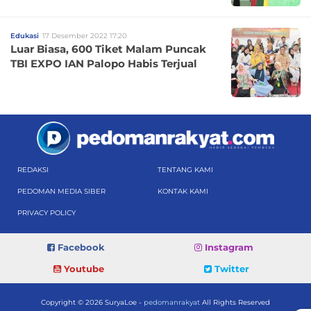
Edukasi
17 Desember 2022 17:20
Luar Biasa, 600 Tiket Malam Puncak
TBI EXPO IAN Palopo Habis Terjual
REDAKSI
TENTANG KAMI
PEDOMAN MEDIA SIBER
KONTAK KAMI
PRIVACY POLICY
Facebook
Instagram
Youtube
Twitter
Copyright © 2026 SuryaLoe -
pedomanrakyat
All Rights Reserved