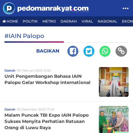
HOME
POLITIK
METRO
DAERAH
VIRAL
NASIONAL
EKON
#IAIN Palopo
BAGIKAN
Daerah
05 Februari 2023 21:55
Unit Pengembangan Bahasa IAIN
Palopo Gelar Workshop International
Daerah
20 Desember 2022 17:49
Malam Puncak TBI Expo IAIN Palopo
Sukses Menyita Perhatian Ratusan
Orang di Luwu Raya