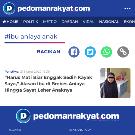
HOME
POLITIK
METRO
DAERAH
VIRAL
NASIONAL
EKON
#ibu aniaya anak
BAGIKAN
Peristiwa
21 Maret 2022 15:36
“Harus Mati Biar Enggak Sedih Kayak
Saya,” Alasan Ibu di Brebes Aniaya
Hingga Sayat Leher Anaknya
REDAKSI
TENTANG KAMI