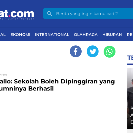
NAL
EKONOMI
INTERNATIONAL
OLAHRAGA
HIBURAN
RE
T
19:09
allo: Sekolah Boleh Dipinggiran yang
umninya Berhasil
K
A