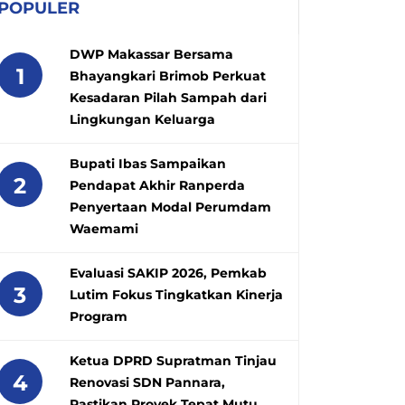
POPULER
DWP Makassar Bersama
1
Bhayangkari Brimob Perkuat
Kesadaran Pilah Sampah dari
Lingkungan Keluarga
Bupati Ibas Sampaikan
2
Pendapat Akhir Ranperda
Penyertaan Modal Perumdam
Waemami
Evaluasi SAKIP 2026, Pemkab
3
Lutim Fokus Tingkatkan Kinerja
Program
Ketua DPRD Supratman Tinjau
4
Renovasi SDN Pannara,
Pastikan Proyek Tepat Mutu