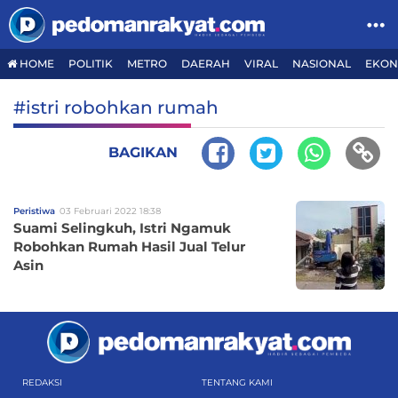
HOME
POLITIK
METRO
DAERAH
VIRAL
NASIONAL
EKON
#istri robohkan rumah
BAGIKAN
Peristiwa
03 Februari 2022 18:38
Suami Selingkuh, Istri Ngamuk
Robohkan Rumah Hasil Jual Telur
Asin
REDAKSI
TENTANG KAMI