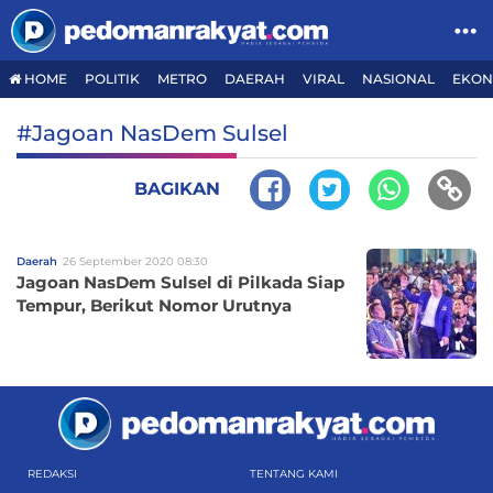
HOME
POLITIK
METRO
DAERAH
VIRAL
NASIONAL
EKON
#Jagoan NasDem Sulsel
BAGIKAN
Daerah
26 September 2020 08:30
Jagoan NasDem Sulsel di Pilkada Siap
Tempur, Berikut Nomor Urutnya
REDAKSI
TENTANG KAMI