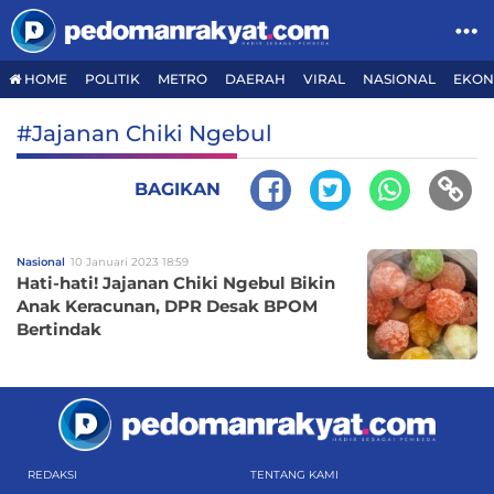
HOME
POLITIK
METRO
DAERAH
VIRAL
NASIONAL
EKON
#Jajanan Chiki Ngebul
BAGIKAN
Nasional
10 Januari 2023 18:59
Hati-hati! Jajanan Chiki Ngebul Bikin
Anak Keracunan, DPR Desak BPOM
Bertindak
REDAKSI
TENTANG KAMI