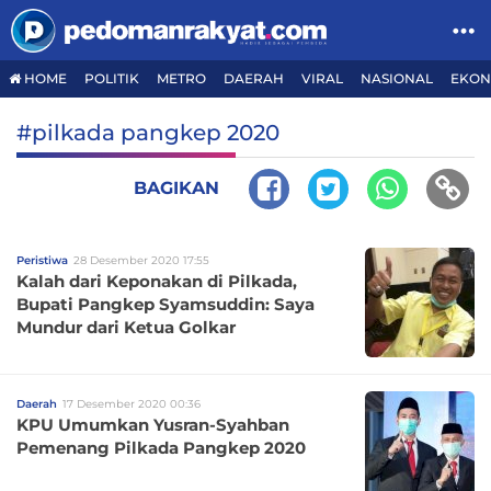
HOME
POLITIK
METRO
DAERAH
VIRAL
NASIONAL
EKON
#pilkada pangkep 2020
BAGIKAN
Peristiwa
28 Desember 2020 17:55
Kalah dari Keponakan di Pilkada,
Bupati Pangkep Syamsuddin: Saya
Mundur dari Ketua Golkar
Daerah
17 Desember 2020 00:36
KPU Umumkan Yusran-Syahban
Pemenang Pilkada Pangkep 2020