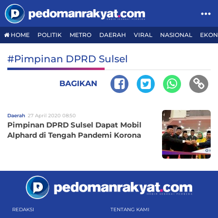
HOME
POLITIK
METRO
DAERAH
VIRAL
NASIONAL
EKON
#Pimpinan DPRD Sulsel
BAGIKAN
Daerah
27 April 2020 08:50
Pimpinan DPRD Sulsel Dapat Mobil
Alphard di Tengah Pandemi Korona
REDAKSI
TENTANG KAMI