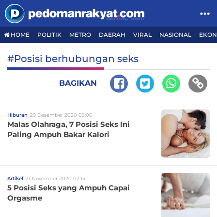
HOME
POLITIK
METRO
DAERAH
VIRAL
NASIONAL
EKON
#Posisi berhubungan seks
BAGIKAN
Hiburan
29 Desember 2020 03:06
Malas Olahraga, 7 Posisi Seks Ini
Paling Ampuh Bakar Kalori
Artikel
21 November 2020 02:15
5 Posisi Seks yang Ampuh Capai
Orgasme