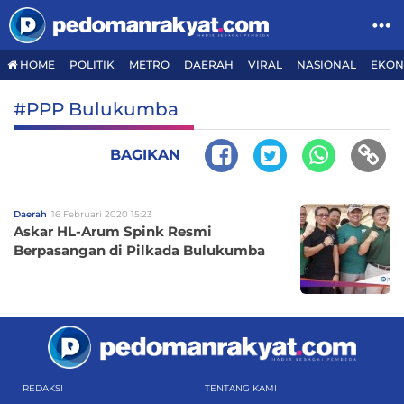
HOME
POLITIK
METRO
DAERAH
VIRAL
NASIONAL
EKON
#PPP Bulukumba
BAGIKAN
Daerah
16 Februari 2020 15:23
Askar HL-Arum Spink Resmi
Berpasangan di Pilkada Bulukumba
REDAKSI
TENTANG KAMI