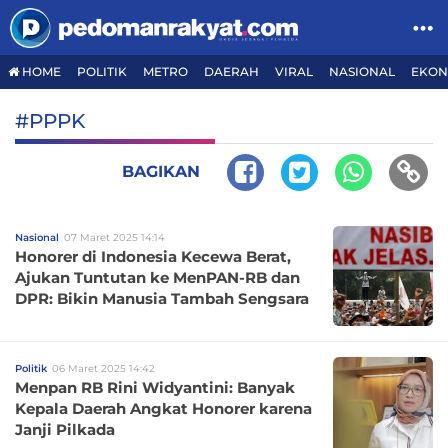
HOME
POLITIK
METRO
DAERAH
VIRAL
NASIONAL
EKON
#PPPK
BAGIKAN
Nasional
07 Maret 2025 14:14
Honorer di Indonesia Kecewa Berat,
Ajukan Tuntutan ke MenPAN-RB dan
DPR: Bikin Manusia Tambah Sengsara
Politik
06 Maret 2025 14:42
Menpan RB Rini Widyantini: Banyak
Kepala Daerah Angkat Honorer karena
Janji Pilkada