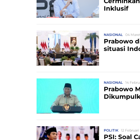
Cerminkan
Inklusif
NASIONAL
04 Maret
Prabowo di
situasi Ind
NASIONAL
14 Febru
Prabowo M
Dikumpulk
POLITIK
12 Februari
PSI: Soal 