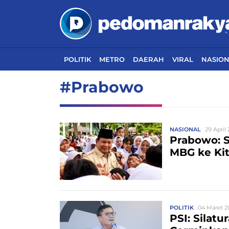
POLITIK
METRO
DAERAH
VIRAL
NASIO
#Prabowo
NASIONAL
29 April 
Prabowo: S
MBG ke Ki
POLITIK
04 Maret 20
PSI: Silat