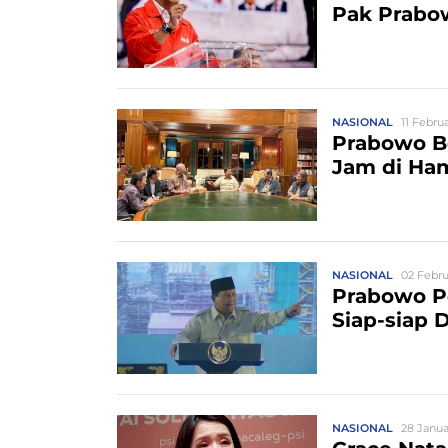
Pak Prabo
NASIONAL
11 Februa
Prabowo B
Jam di Ham
NASIONAL
02 Febru
Prabowo P
Siap-siap 
NASIONAL
28 Janua