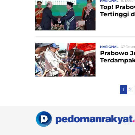
NASIONAL
10 Desem
Top! Prab
Tertinggi d
NASIONAL
07 Dese
Prabowo J
Terdampak
1
2