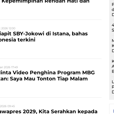
 Kepemimpinan Rendah Hati dan
d
 2026 12:00
S
apit SBY-Jokowi di Istana, bahas
onesia terkini
M
K
K
A
ari 2026 17:49
inta Video Penghina Program MBG
an: Saya Mau Tonton Tiap Malam
L
P
D
 2026 09:45
Cawapres 2029, Kita Serahkan kepada