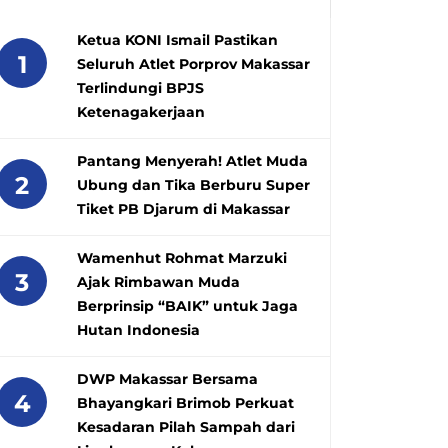
Ketua KONI Ismail Pastikan
1
Seluruh Atlet Porprov Makassar
Terlindungi BPJS
Ketenagakerjaan
Pantang Menyerah! Atlet Muda
2
Ubung dan Tika Berburu Super
Tiket PB Djarum di Makassar
Wamenhut Rohmat Marzuki
3
Ajak Rimbawan Muda
Berprinsip “BAIK” untuk Jaga
Hutan Indonesia
DWP Makassar Bersama
4
Bhayangkari Brimob Perkuat
Kesadaran Pilah Sampah dari