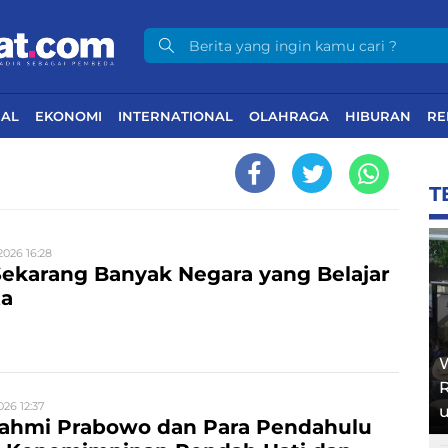
NAL
EKONOMI
INTERNATIONAL
OLAHRAGA
HIBURAN
RE
T
2026 16:28
ekarang Banyak Negara yang Belajar
ta
26 12:37
u
urahmi Prabowo dan Para Pendahulu