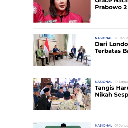
Grace Nata
Prabowo 2
NASIONAL
20 Januar
Dari Londo
Terbatas 
NASIONAL
19 Janua
Tangis Har
Nikah Ses
NASIONAL
07 Janua