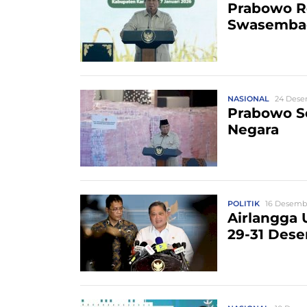
Prabowo R
Swasemba
NASIONAL
24 Dese
Prabowo Se
Negara
POLITIK
16 Desembe
Airlangga
29-31 Des