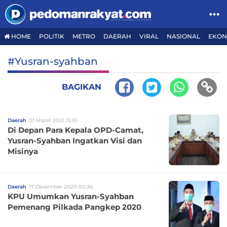
HOME
POLITIK
METRO
DAERAH
VIRAL
NASIONAL
EKON
#Yusran-syahban
BAGIKAN
Daerah
01 Maret 2021 15:10
Di Depan Para Kepala OPD-Camat,
Yusran-Syahban Ingatkan Visi dan
Misinya
Daerah
17 Desember 2020 00:36
KPU Umumkan Yusran-Syahban
Pemenang Pilkada Pangkep 2020