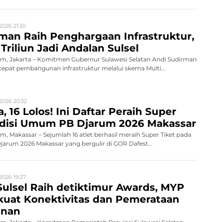
2026 21:30
man Raih Penghargaan Infrastruktur,
Triliun Jadi Andalan Sulsel
, Jakarta – Komitmen Gubernur Sulawesi Selatan Andi Sudirman
pat pembangunan infrastruktur melalui skema Multi...
2026 20:32
, 16 Lolos! Ini Daftar Peraih Super
Audisi Umum PB Djarum 2026 Makassar
 Makassar – Sejumlah 16 atlet berhasil meraih Super Tiket pada
rum 2026 Makassar yang bergulir di GOR Dafest...
2026 19:27
ulsel Raih detiktimur Awards, MYP
rkuat Konektivitas dan Pemerataan
nan