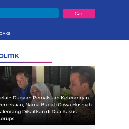
Cari
DAKSI
OLITIK
Selain Dugaan Pemalsuan Keterangan
Perceraian, Nama Bupati Gowa Husniah
alenrang Dikaitkan di Dua Kasus
orupsi