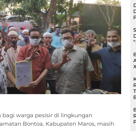
D
D
P
S
D
“
R
B
B
h bagi warga pesisir di lingkungan
ecamatan Bontoa, Kabupaten Maros, masih