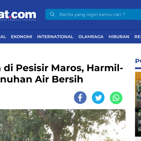
NAL
EKONOMI
INTERNATIONAL
OLAHRAGA
HIBURAN
RE
P
i Pesisir Maros, Harmil-
nuhan Air Bersih
P
I