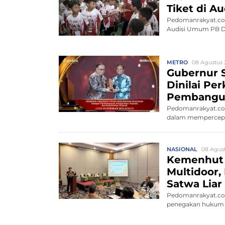
Tiket di 
Pedomanrakyat.com,
Audisi Umum PB Dja
METRO
08 Agustus 
Gubernur S
Dinilai Pe
Pembangu
Pedomanrakyat.com
dalam mempercepat
NASIONAL
08 Agust
Kemenhut
Multidoor,
Satwa Liar 
Pedomanrakyat.co
penegakan hukum 
satw...