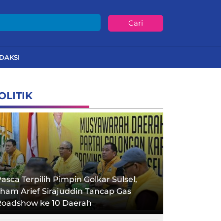
Cari
DAKSI
OLITIK
asca Terpilih Pimpin Golkar Sulsel,
lham Arief Sirajuddin Tancap Gas
Roadshow ke 10 Daerah