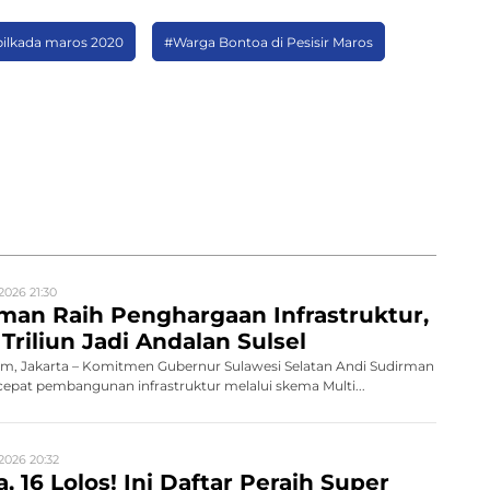
pilkada maros 2020
#Warga Bontoa di Pesisir Maros
2026 21:30
man Raih Penghargaan Infrastruktur,
Triliun Jadi Andalan Sulsel
, Jakarta – Komitmen Gubernur Sulawesi Selatan Andi Sudirman
pat pembangunan infrastruktur melalui skema Multi...
2026 20:32
, 16 Lolos! Ini Daftar Peraih Super