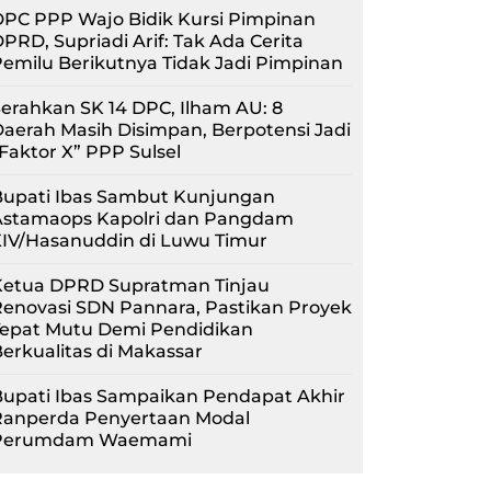
PC PPP Wajo Bidik Kursi Pimpinan
PRD, Supriadi Arif: Tak Ada Cerita
emilu Berikutnya Tidak Jadi Pimpinan
erahkan SK 14 DPC, Ilham AU: 8
aerah Masih Disimpan, Berpotensi Jadi
Faktor X” PPP Sulsel
Bupati Ibas Sambut Kunjungan
Astamaops Kapolri dan Pangdam
XIV/Hasanuddin di Luwu Timur
Ketua DPRD Supratman Tinjau
enovasi SDN Pannara, Pastikan Proyek
Tepat Mutu Demi Pendidikan
erkualitas di Makassar
upati Ibas Sampaikan Pendapat Akhir
Ranperda Penyertaan Modal
Perumdam Waemami