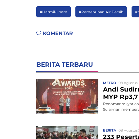
#Harmil-Ilham
#Pemenuhan Air Bersih
#
KOMENTAR
BERITA TERBARU
METRO
08 Agustus 
Andi Sudir
MYP Rp3,7 
Pedomanrakyat.com
Sulaiman memperce
BERITA
08 Agustus 
233 Peserta