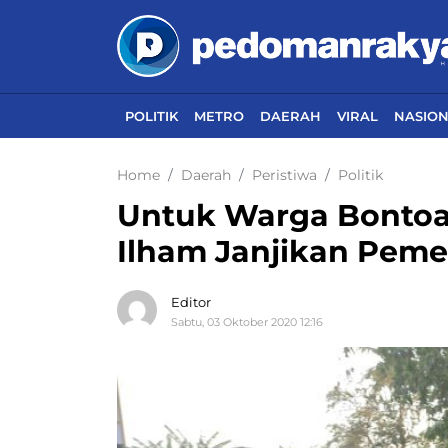
POLITIK
METRO
DAERAH
VIRAL
NASIO
Home
Daerah
Peristiwa
Politik
Untuk Warga Bontoa d
Ilham Janjikan Peme
Editor
Sabtu, 03 Oktober 2020 12:16