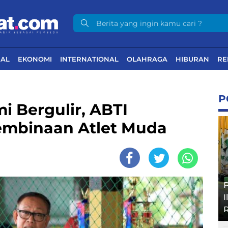
NAL
EKONOMI
INTERNATIONAL
OLAHRAGA
HIBURAN
RE
P
i Bergulir, ABTI
embinaan Atlet Muda
P
I