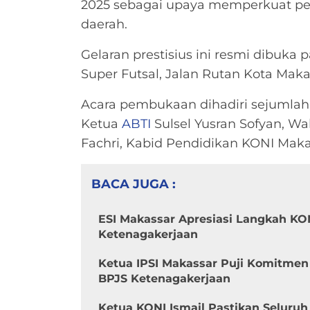
2025 sebagai upaya memperkuat pem
daerah.
Gelaran prestisius ini resmi dibuk
Super Futsal, Jalan Rutan Kota Maka
Acara pembukaan dihadiri sejumlah t
Ketua
ABTI
Sulsel Yusran Sofyan, W
Fachri, Kabid Pendidikan KONI Makas
BACA JUGA :
ESI Makassar Apresiasi Langkah KO
Ketenagakerjaan
Ketua IPSI Makassar Puji Komitme
BPJS Ketenagakerjaan
Ketua KONI Ismail Pastikan Seluruh