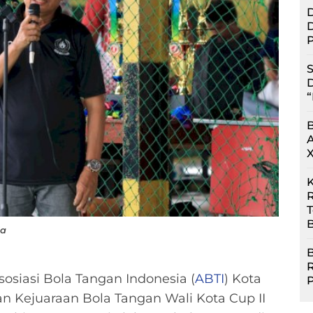
D
D
P
S
D
“
R
B
da
B
osiasi Bola Tangan Indonesia (
ABTI
) Kota
 Kejuaraan Bola Tangan Wali Kota Cup II