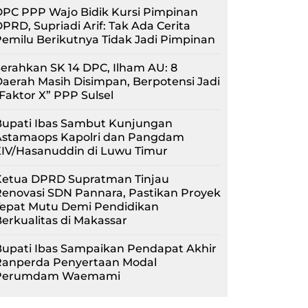
PC PPP Wajo Bidik Kursi Pimpinan
PRD, Supriadi Arif: Tak Ada Cerita
emilu Berikutnya Tidak Jadi Pimpinan
erahkan SK 14 DPC, Ilham AU: 8
aerah Masih Disimpan, Berpotensi Jadi
Faktor X” PPP Sulsel
Bupati Ibas Sambut Kunjungan
Astamaops Kapolri dan Pangdam
XIV/Hasanuddin di Luwu Timur
Ketua DPRD Supratman Tinjau
enovasi SDN Pannara, Pastikan Proyek
Tepat Mutu Demi Pendidikan
erkualitas di Makassar
upati Ibas Sampaikan Pendapat Akhir
Ranperda Penyertaan Modal
Perumdam Waemami