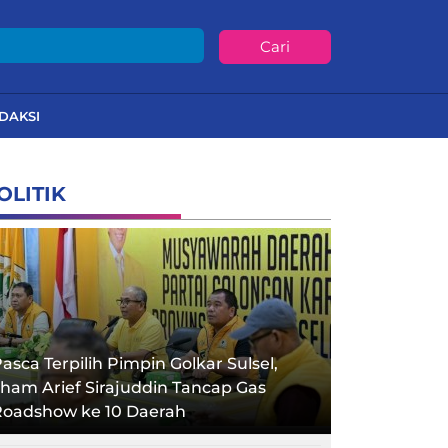
Cari
DAKSI
OLITIK
asca Terpilih Pimpin Golkar Sulsel,
lham Arief Sirajuddin Tancap Gas
Roadshow ke 10 Daerah