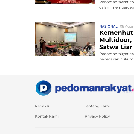
Pedomanrakyat.com
dalam mempercepat
NASIONAL
08 Agust
Kemenhut
Multidoor,
Satwa Liar 
Pedomanrakyat.co
penegakan hukum 
satw...
Redaksi
Tentang Kami
Kontak Kami
Privacy Policy