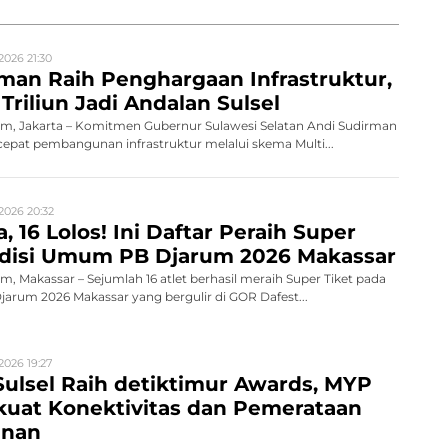
2026 21:30
man Raih Penghargaan Infrastruktur,
Triliun Jadi Andalan Sulsel
, Jakarta – Komitmen Gubernur Sulawesi Selatan Andi Sudirman
pat pembangunan infrastruktur melalui skema Multi...
2026 20:32
, 16 Lolos! Ini Daftar Peraih Super
Audisi Umum PB Djarum 2026 Makassar
 Makassar – Sejumlah 16 atlet berhasil meraih Super Tiket pada
rum 2026 Makassar yang bergulir di GOR Dafest...
2026 19:27
ulsel Raih detiktimur Awards, MYP
rkuat Konektivitas dan Pemerataan
nan