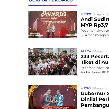
METRO
08 Agustus 
Andi Sudir
MYP Rp3,7 
Pedomanrakyat.com
Sulaiman memperce
BERITA
08 Agustus 
233 Peserta
Tiket di 
Pedomanrakyat.com,
Audisi Umum PB Dja
METRO
08 Agustus 
Gubernur S
Dinilai Pe
Pembangu