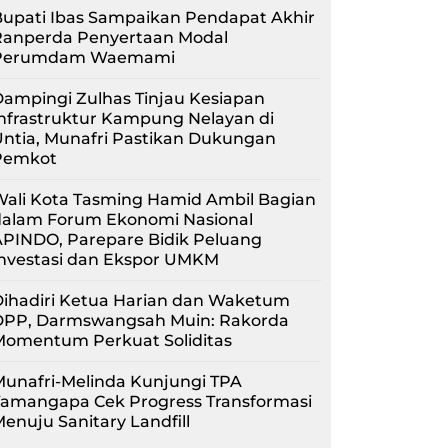
upati Ibas Sampaikan Pendapat Akhir
Ranperda Penyertaan Modal
Perumdam Waemami
ampingi Zulhas Tinjau Kesiapan
nfrastruktur Kampung Nelayan di
ntia, Munafri Pastikan Dukungan
Pemkot
Wali Kota Tasming Hamid Ambil Bagian
dalam Forum Ekonomi Nasional
APINDO, Parepare Bidik Peluang
Investasi dan Ekspor UMKM
Dihadiri Ketua Harian dan Waketum
DPP, Darmswangsah Muin: Rakorda
Momentum Perkuat Soliditas
unafri-Melinda Kunjungi TPA
Tamangapa Cek Progress Transformasi
enuju Sanitary Landfill