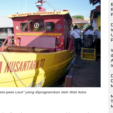
B
D
I
U
Pete-pete Laut" yang diprogramkan oleh Wali Kota
M
M