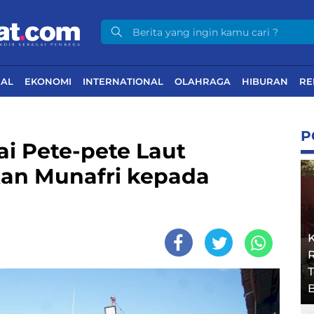
NAL
EKONOMI
INTERNATIONAL
OLAHRAGA
HIBURAN
RE
P
ai Pete-pete Laut
kan Munafri kepada
R
B