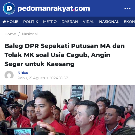
HOME
POLITIK
METRO
DAERAH
VIRAL
NASIONAL
EKON
Home
Nasional
Baleg DPR Sepakati Putusan MA dan
Tolak MK soal Usia Cagub, Angin
Segar untuk Kaesang
Nhico
Rabu, 21 Agustus 2024 18:57