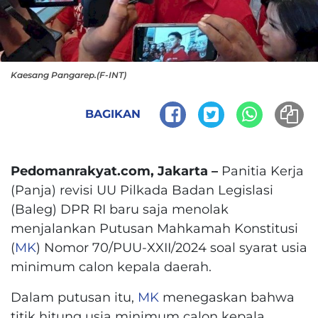
Kaesang Pangarep.(F-INT)
BAGIKAN
Pedomanrakyat.com, Jakarta –
Panitia Kerja
(Panja) revisi UU Pilkada Badan Legislasi
(Baleg) DPR RI baru saja menolak
menjalankan Putusan Mahkamah Konstitusi
(
MK
) Nomor 70/PUU-XXII/2024 soal syarat usia
minimum calon kepala daerah.
Dalam putusan itu,
MK
menegaskan bahwa
titik hitung usia minimum calon kepala