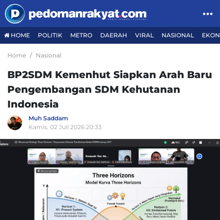
HOME
POLITIK
METRO
DAERAH
VIRAL
NASIONAL
EKON
Home
Nasional
BP2SDM Kemenhut Siapkan Arah Baru
Pengembangan SDM Kehutanan
Indonesia
Muh Saddam
Kamis, 02 Juli 2026 20:33