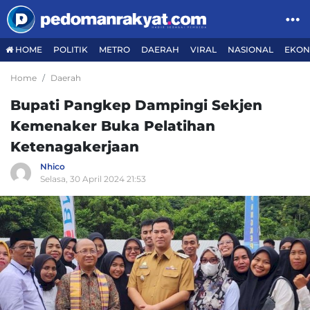
HOME
POLITIK
METRO
DAERAH
VIRAL
NASIONAL
EKON
Home
Daerah
Bupati Pangkep Dampingi Sekjen
Kemenaker Buka Pelatihan
Ketenagakerjaan
Nhico
Selasa, 30 April 2024 21:53