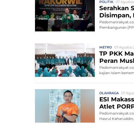
POLITIK
07 Agustus
Serahkan S
Disimpan, 
Pedomanrakyat.com
Pembangunan (PPP)
METRO
07 Agustus 2
TP PKK Mak
Peran Mus
Pedomanrakyat.com
kajian Islam bert
OLAHRAGA
07 Agus
ESI Makass
Atlet POR
Pedomanrakyat.com,
Hasrul Kaharuddin