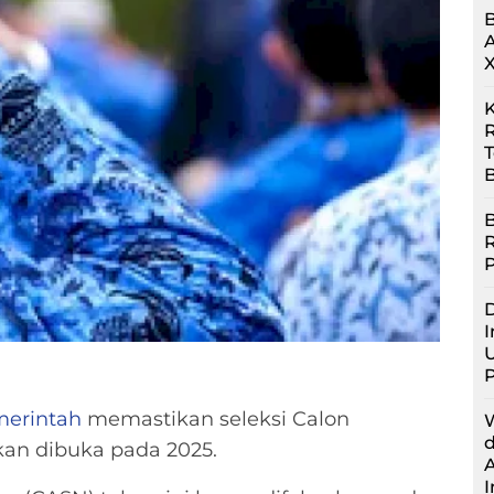
R
B
B
D
I
U
erintah
memastikan seleksi Calon
akan dibuka pada 2025.