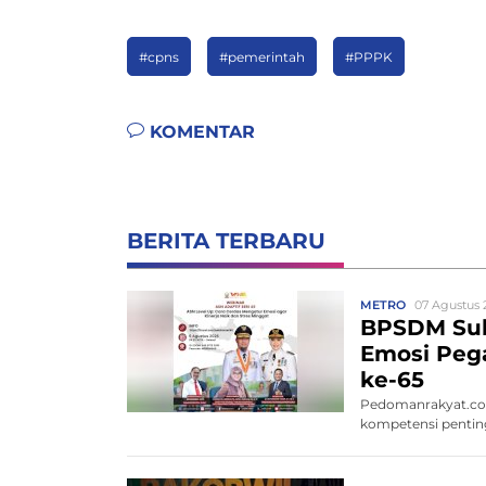
#cpns
#pemerintah
#PPPK
KOMENTAR
BERITA TERBARU
METRO
07 Agustus 
BPSDM Sul
Emosi Pega
ke-65
Pedomanrakyat.co
kompetensi penting