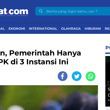
NAL
EKONOMI
INTERNATIONAL
OLAHRAGA
HIBURAN
RE
P
n, Pemerintah Hanya
di 3 Instansi Ini
S
D
“