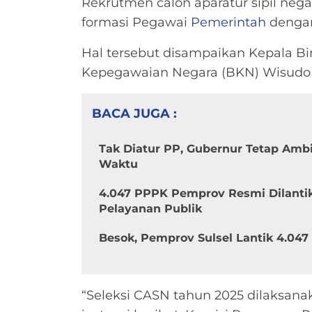
Rekrutmen calon aparatur sipil neg
formasi Pegawai
Pemerintah
dengan 
Hal tersebut disampaikan Kepala B
Kepegawaian Negara (BKN) Wisudo P
BACA JUGA :
Tak Diatur PP, Gubernur Tetap Amb
Waktu
4.047 PPPK Pemprov Resmi Dilantik
Pelayanan Publik
Besok, Pemprov Sulsel Lantik 4.04
“Seleksi CASN tahun 2025 dilaksan