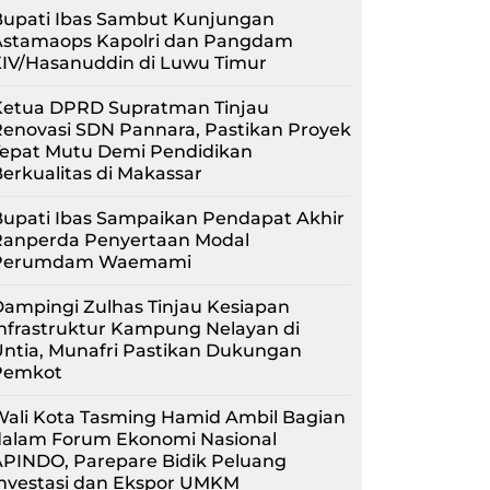
Bupati Ibas Sambut Kunjungan
Astamaops Kapolri dan Pangdam
XIV/Hasanuddin di Luwu Timur
Ketua DPRD Supratman Tinjau
enovasi SDN Pannara, Pastikan Proyek
Tepat Mutu Demi Pendidikan
erkualitas di Makassar
upati Ibas Sampaikan Pendapat Akhir
Ranperda Penyertaan Modal
Perumdam Waemami
ampingi Zulhas Tinjau Kesiapan
nfrastruktur Kampung Nelayan di
ntia, Munafri Pastikan Dukungan
Pemkot
Wali Kota Tasming Hamid Ambil Bagian
dalam Forum Ekonomi Nasional
APINDO, Parepare Bidik Peluang
Investasi dan Ekspor UMKM