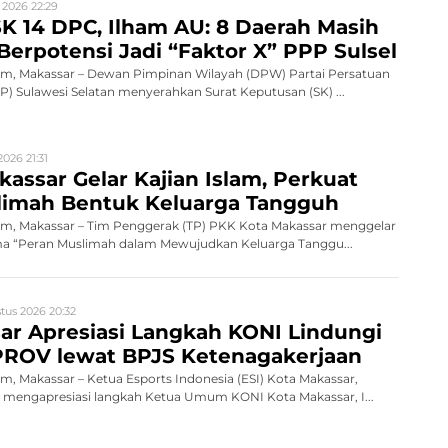
 2026 22:29
K 14 DPC, Ilham AU: 8 Daerah Masih
Berpotensi Jadi “Faktor X” PPP Sulsel
, Makassar – Dewan Pimpinan Wilayah (DPW) Partai Persatuan
 Sulawesi Selatan menyerahkan Surat Keputusan (SK) ...
026 21:31
assar Gelar Kajian Islam, Perkuat
limah Bentuk Keluarga Tangguh
, Makassar – Tim Penggerak (TP) PKK Kota Makassar menggelar
ema “Peran Muslimah dalam Mewujudkan Keluarga Tanggu...
tus 2026 20:32
ar Apresiasi Langkah KONI Lindungi
PROV lewat BPJS Ketenagakerjaan
 Makassar – Ketua Esports Indonesia (ESI) Kota Makassar,
, mengapresiasi langkah Ketua Umum KONI Kota Makassar, I...