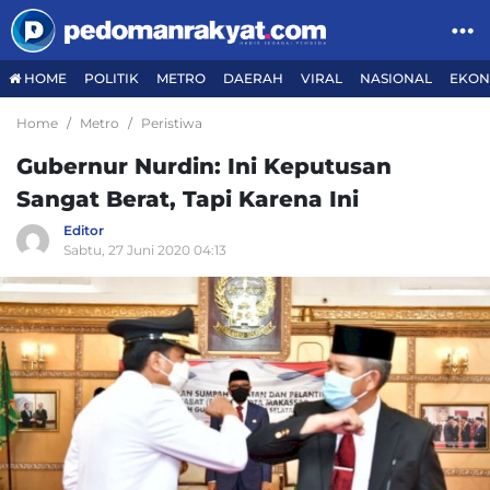
HOME
POLITIK
METRO
DAERAH
VIRAL
NASIONAL
EKON
Home
Metro
Peristiwa
Gubernur Nurdin: Ini Keputusan
Sangat Berat, Tapi Karena Ini
Editor
Sabtu, 27 Juni 2020 04:13