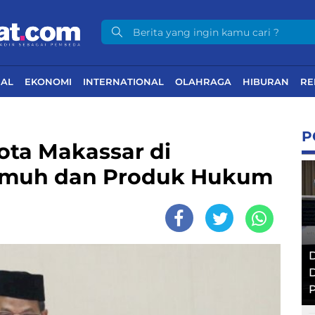
NAL
EKONOMI
INTERNATIONAL
OLAHRAGA
HIBURAN
RE
P
ota Makassar di
muh dan Produk Hukum
D
D
P