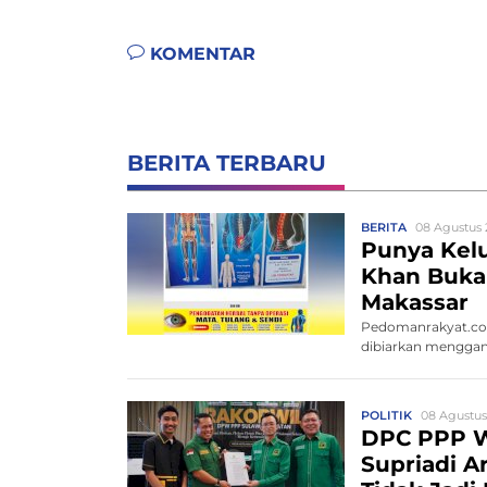
KOMENTAR
BERITA TERBARU
BERITA
08 Agustus 
Punya Kelu
Khan Buka 
Makassar
Pedomanrakyat.com
dibiarkan menggang
POLITIK
08 Agustus
DPC PPP W
Supriadi A