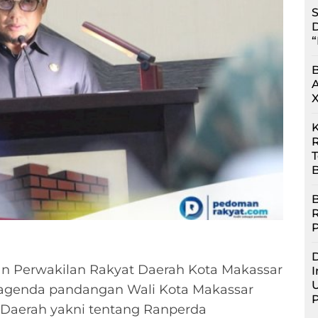
S
D
“
R
B
B
D
n Perwakilan Rakyat Daerah Kota Makassar
I
U
 agenda pandangan Wali Kota Makassar
 Daerah yakni tentang Ranperda