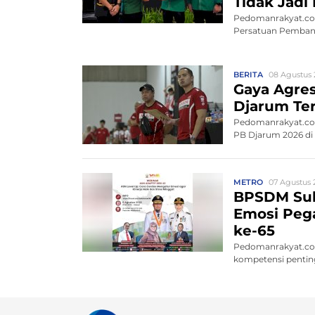
Tidak Jadi
Pedomanrakyat.com
Persatuan Pembang
BERITA
08 Agustus 
Gaya Agres
Djarum Ter
Pedomanrakyat.com
PB Djarum 2026 di K
METRO
07 Agustus 
BPSDM Sul
Emosi Pega
ke-65
Pedomanrakyat.co
kompetensi penting