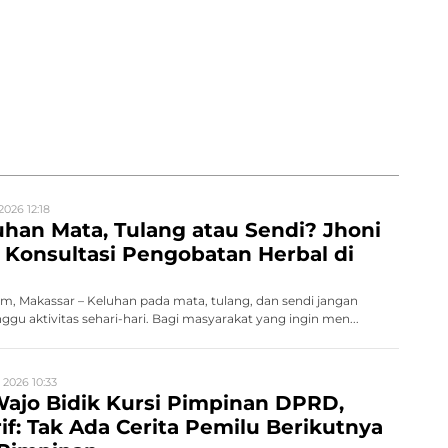
2026 12:18
han Mata, Tulang atau Sendi? Jhoni
Konsultasi Pengobatan Herbal di
, Makassar – Keluhan pada mata, tulang, dan sendi jangan
gu aktivitas sehari-hari. Bagi masyarakat yang ingin men...
 2026 10:33
ajo Bidik Kursi Pimpinan DPRD,
rif: Tak Ada Cerita Pemilu Berikutnya