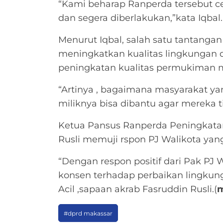
“Kami beharap Ranperda tersebut c
dan segera diberlakukan,”kata Iqbal.
Menurut Iqbal, salah satu tantanga
meningkatkan kualitas lingkunga
peningkatan kualitas permukiman m
“Artinya , bagaimana masyarakat
miliknya bisa dibantu agar mereka t
Ketua Pansus Ranperda Peningkata
Rusli memuji rspon PJ Walikota yan
“Dengan respon positif dari Pak PJ W
konsen terhadap perbaikan lingku
Acil ,sapaan akrab Fasruddin Rusli.(
m
#dprd makassar