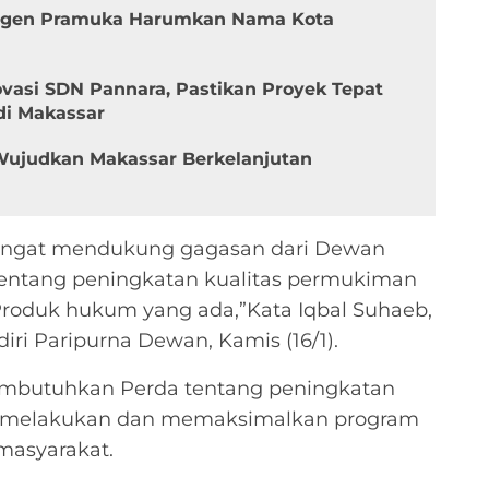
ngen Pramuka Harumkan Nama Kota
asi SDN Pannara, Pastikan Proyek Tepat
di Makassar
Wujudkan Makassar Berkelanjutan
sangat mendukung gagasan dari Dewan
entang peningkatan kualitas permukiman
Produk hukum yang ada,”Kata Iqbal Suhaeb,
ri Paripurna Dewan, Kamis (16/1).
butuhkan Perda tentang peningkatan
 melakukan dan memaksimalkan program
masyarakat.