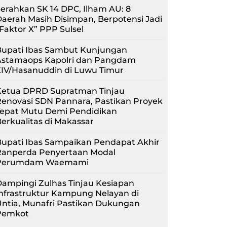
erahkan SK 14 DPC, Ilham AU: 8
aerah Masih Disimpan, Berpotensi Jadi
Faktor X” PPP Sulsel
Bupati Ibas Sambut Kunjungan
Astamaops Kapolri dan Pangdam
XIV/Hasanuddin di Luwu Timur
Ketua DPRD Supratman Tinjau
enovasi SDN Pannara, Pastikan Proyek
Tepat Mutu Demi Pendidikan
erkualitas di Makassar
upati Ibas Sampaikan Pendapat Akhir
Ranperda Penyertaan Modal
Perumdam Waemami
ampingi Zulhas Tinjau Kesiapan
nfrastruktur Kampung Nelayan di
ntia, Munafri Pastikan Dukungan
Pemkot