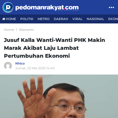
HOME
POLITIK
METRO
DAERAH
VIRAL
NASIONAL
EKON
Home
Ekonomi
Jusuf Kalla Wanti-Wanti PHK Makin
Marak Akibat Laju Lambat
Pertumbuhan Ekonomi
Nhico
Jumat, 23 Mei 2025 14:40