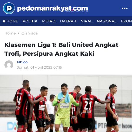
HOME
POLITIK
METRO
DAERAH
VIRAL
NASIONAL
EKON
Home
Olahraga
Klasemen Liga 1: Bali United Angkat
Trofi, Persipura Angkat Kaki
Nhico
Jumat, 01 April 2022 07:15