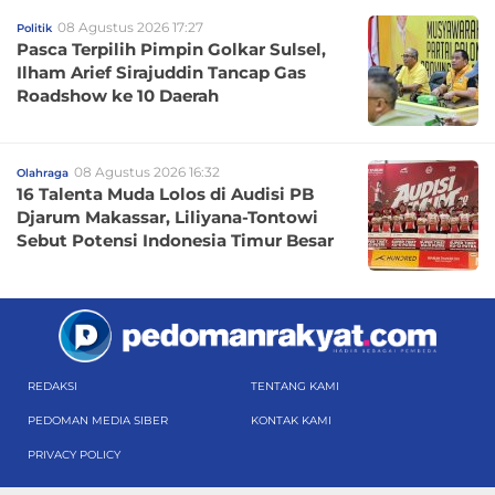
08 Agustus 2026 17:27
Politik
Pasca Terpilih Pimpin Golkar Sulsel,
Ilham Arief Sirajuddin Tancap Gas
Roadshow ke 10 Daerah
08 Agustus 2026 16:32
Olahraga
16 Talenta Muda Lolos di Audisi PB
Djarum Makassar, Liliyana-Tontowi
Sebut Potensi Indonesia Timur Besar
REDAKSI
TENTANG KAMI
PEDOMAN MEDIA SIBER
KONTAK KAMI
PRIVACY POLICY