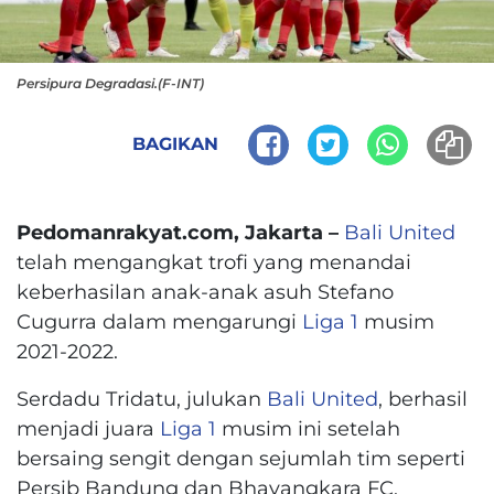
Persipura Degradasi.(F-INT)
BAGIKAN
Pedomanrakyat.com, Jakarta –
Bali United
telah mengangkat trofi yang menandai
keberhasilan anak-anak asuh Stefano
Cugurra dalam mengarungi
Liga 1
musim
2021-2022.
Serdadu Tridatu, julukan
Bali United
, berhasil
menjadi juara
Liga 1
musim ini setelah
bersaing sengit dengan sejumlah tim seperti
Persib Bandung dan Bhayangkara FC.