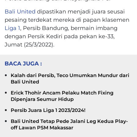
Bali United
dipastikan menjadi juara seusai
pesaing terdekat mereka di papan klasemen
Liga 1
, Persib Bandung, bermain imbang
dengan Persik Kediri pada pekan ke-33,
Jumat (25/3/2022).
BACA JUGA :
Kalah dari Persib, Teco Umumkan Mundur dari
Bali United
Erick Thohir Ancam Pelaku Match Fixing
Dipenjara Seumur Hidup
Persib Juara Liga 1 2023/2024!
Bali United Tetap Pede Jalani Leg Kedua Play-
off Lawan PSM Makassar