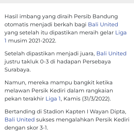
Hasil imbang yang diraih Persib Bandung
otomatis menjadi berkah bagi
Bali United
yang setelah itu dipastikan meraih gelar
Liga
1
musim 2021-2022.
Setelah dipastikan menjadi juara,
Bali United
justru takluk 0-3 di hadapan Persebaya
Surabaya.
Namun, mereka mampu bangkit ketika
melawan Persik Kediri dalam rangkaian
pekan terakhir
Liga 1
, Kamis (31/3/2022).
Bertanding di Stadion Kapten I Wayan Dipta,
Bali United
sukses mengalahkan Persik Kediri
dengan skor 3-1.