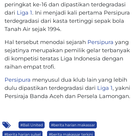
peringkat ke-16 dan dipastikan terdegradasi
dari
Liga 1
. Ini menjadi kali pertama Persipura
terdegradasi dari kasta tertinggi sepak bola
Tanah Air sejak 1994.
Hal tersebut menodai sejarah
Persipura
yang
sejatinya merupakan pemilik gelar terbanyak
di kompetisi teratas Liga Indonesia dengan
raihan empat trofi.
Persipura
menyusul dua klub lain yang lebih
dulu dipastikan terdegradasi dari
Liga 1
, yakni
Persiraja Banda Aceh dan Persela Lamongan.
#Bali United
#berita harian makassar
#berita harian sulsel
#berita makassar terkini