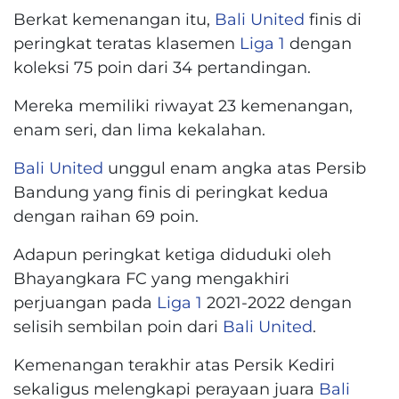
Berkat kemenangan itu,
Bali United
finis di
peringkat teratas klasemen
Liga 1
dengan
koleksi 75 poin dari 34 pertandingan.
Mereka memiliki riwayat 23 kemenangan,
enam seri, dan lima kekalahan.
Bali United
unggul enam angka atas Persib
Bandung yang finis di peringkat kedua
dengan raihan 69 poin.
Adapun peringkat ketiga diduduki oleh
Bhayangkara FC yang mengakhiri
perjuangan pada
Liga 1
2021-2022 dengan
selisih sembilan poin dari
Bali United
.
Kemenangan terakhir atas Persik Kediri
sekaligus melengkapi perayaan juara
Bali