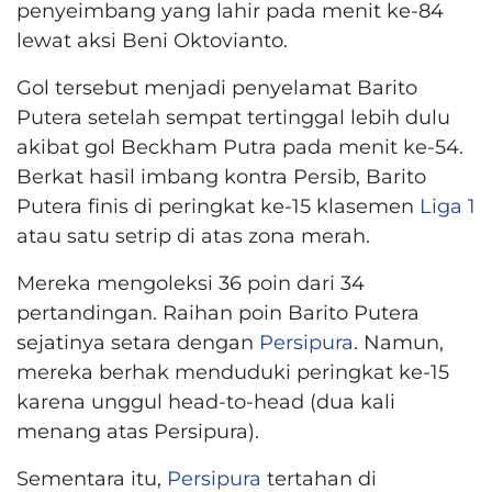
penyeimbang yang lahir pada menit ke-84
lewat aksi Beni Oktovianto.
Gol tersebut menjadi penyelamat Barito
Putera setelah sempat tertinggal lebih dulu
akibat gol Beckham Putra pada menit ke-54.
Berkat hasil imbang kontra Persib, Barito
Putera finis di peringkat ke-15 klasemen
Liga 1
atau satu setrip di atas zona merah.
Mereka mengoleksi 36 poin dari 34
pertandingan. Raihan poin Barito Putera
sejatinya setara dengan
Persipura
. Namun,
mereka berhak menduduki peringkat ke-15
karena unggul head-to-head (dua kali
menang atas Persipura).
Sementara itu,
Persipura
tertahan di