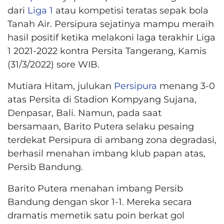
dari
Liga 1
atau kompetisi teratas sepak bola
Tanah Air. Persipura sejatinya mampu meraih
hasil positif ketika melakoni laga terakhir Liga
1 2021-2022 kontra Persita Tangerang, Kamis
(31/3/2022) sore WIB.
Mutiara Hitam, julukan
Persipura
menang 3-0
atas Persita di Stadion Kompyang Sujana,
Denpasar, Bali. Namun, pada saat
bersamaan, Barito Putera selaku pesaing
terdekat Persipura di ambang zona degradasi,
berhasil menahan imbang klub papan atas,
Persib Bandung.
Barito Putera menahan imbang Persib
Bandung dengan skor 1-1. Mereka secara
dramatis memetik satu poin berkat gol