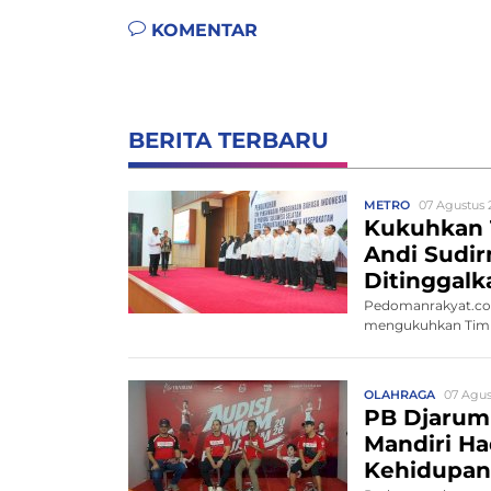
KOMENTAR
BERITA TERBARU
METRO
07 Agustus 
Kukuhkan 
Andi Sudi
Ditinggalk
Pedomanrakyat.com
mengukuhkan Tim P
OLAHRAGA
07 Agus
PB Djarum
Mandiri Ha
Kehidupan 