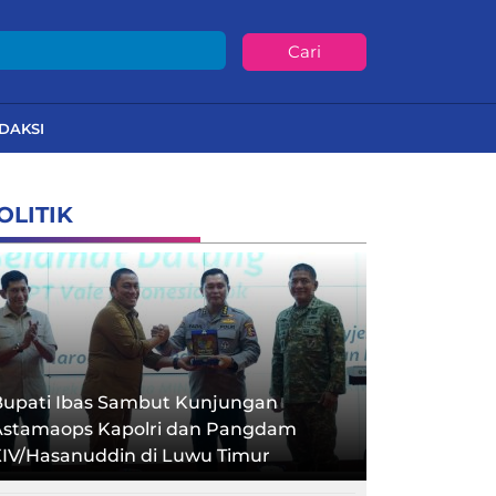
Cari
DAKSI
OLITIK
Bupati Ibas Sambut Kunjungan
Astamaops Kapolri dan Pangdam
XIV/Hasanuddin di Luwu Timur