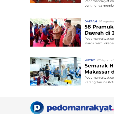
Pedomanrakyat.co
pentingnya memben
DAERAH
07 Agustus
58 Pramuk
Daerah di 
Pedomanrakyat.com
Maros resmi dilepa
METRO
07 Agustus 2
Semarak H
Makassar d
Pedomanrakyat.co
Karang Taruna Kota