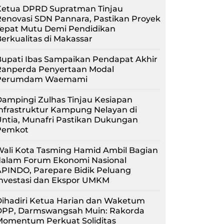
Ketua DPRD Supratman Tinjau
enovasi SDN Pannara, Pastikan Proyek
Tepat Mutu Demi Pendidikan
erkualitas di Makassar
upati Ibas Sampaikan Pendapat Akhir
Ranperda Penyertaan Modal
Perumdam Waemami
ampingi Zulhas Tinjau Kesiapan
nfrastruktur Kampung Nelayan di
ntia, Munafri Pastikan Dukungan
Pemkot
Wali Kota Tasming Hamid Ambil Bagian
dalam Forum Ekonomi Nasional
APINDO, Parepare Bidik Peluang
Investasi dan Ekspor UMKM
Dihadiri Ketua Harian dan Waketum
DPP, Darmswangsah Muin: Rakorda
Momentum Perkuat Soliditas