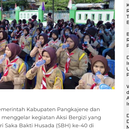
R
B
B
D
I
U
merintah Kabupaten Pangkajene dan
 menggelar kegiatan Aksi Bergizi yang
i Saka Bakti Husada (SBH) ke-40 di