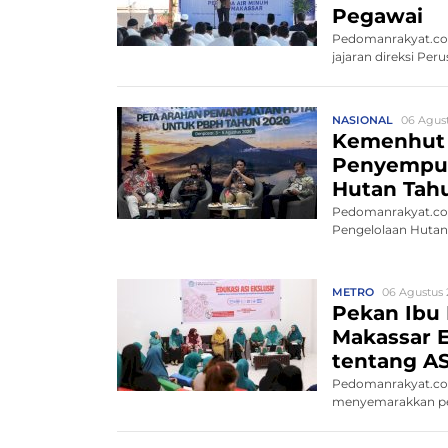
Pegawai
Pedomanrakyat.com
jajaran direksi P
NASIONAL
06 Agust
Kemenhut
Penyempur
Hutan Tah
Pedomanrakyat.com
Pengelolaan Hutan 
METRO
06 Agustus 
Pekan Ibu
Makassar E
tentang AS
Pedomanrakyat.com
menyemarakkan per
Tah...