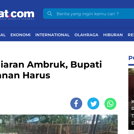
NAL
EKONOMI
INTERNATIONAL
OLAHRAGA
HIBURAN
RE
P
iaran Ambruk, Bupati
anan Harus
R
B