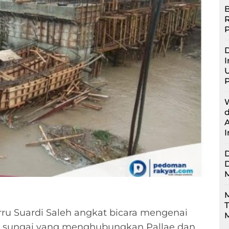
B
D
I
U
M
ru Suardi Saleh angkat bicara mengenai
M
s sungai yang menghubungkan Pallae dan