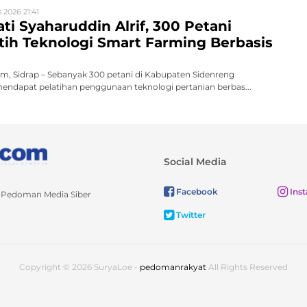
 2026 21:41
ati Syaharuddin Alrif, 300 Petani
atih Teknologi Smart Farming Berbasis
, Sidrap – Sebanyak 300 petani di Kabupaten Sidenreng
endapat pelatihan penggunaan teknologi pertanian berbas...
Social Media
Facebook
Ins
Pedoman Media Siber
Twitter
Copyright © 2026 SuryaLoe -
pedomanrakyat
All Rights Reserved