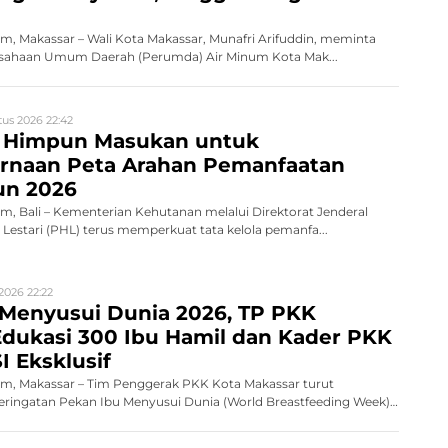
, Makassar – Wali Kota Makassar, Munafri Arifuddin, meminta
erusahaan Umum Daerah (Perumda) Air Minum Kota Mak...
us 2026 22:42
 Himpun Masukan untuk
naan Peta Arahan Pemanfaatan
un 2026
, Bali – Kementerian Kehutanan melalui Direktorat Jenderal
Lestari (PHL) terus memperkuat tata kelola pemanfa...
2026 22:22
 Menyusui Dunia 2026, TP PKK
dukasi 300 Ibu Hamil dan Kader PKK
I Eksklusif
, Makassar – Tim Penggerak PKK Kota Makassar turut
ingatan Pekan Ibu Menyusui Dunia (World Breastfeeding Week)