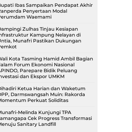
upati Ibas Sampaikan Pendapat Akhir
Ranperda Penyertaan Modal
Perumdam Waemami
ampingi Zulhas Tinjau Kesiapan
nfrastruktur Kampung Nelayan di
ntia, Munafri Pastikan Dukungan
Pemkot
Wali Kota Tasming Hamid Ambil Bagian
dalam Forum Ekonomi Nasional
APINDO, Parepare Bidik Peluang
Investasi dan Ekspor UMKM
Dihadiri Ketua Harian dan Waketum
DPP, Darmswangsah Muin: Rakorda
Momentum Perkuat Soliditas
unafri-Melinda Kunjungi TPA
Tamangapa Cek Progress Transformasi
enuju Sanitary Landfill