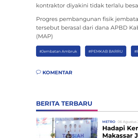
kontraktor diyakini tidak terlalu besa
Progres pembangunan fisik jembata
tersebut berasal dari dana APBD Kabu
(MAP)
#Jembatan Ambruk
#PEMKAB BARRU
#
KOMENTAR
BERITA TERBARU
METRO
06 Agustus 
Hadapi Ke
Makassar J