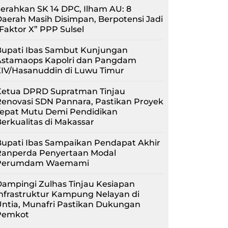
erahkan SK 14 DPC, Ilham AU: 8
aerah Masih Disimpan, Berpotensi Jadi
Faktor X” PPP Sulsel
Bupati Ibas Sambut Kunjungan
Astamaops Kapolri dan Pangdam
XIV/Hasanuddin di Luwu Timur
Ketua DPRD Supratman Tinjau
enovasi SDN Pannara, Pastikan Proyek
Tepat Mutu Demi Pendidikan
erkualitas di Makassar
upati Ibas Sampaikan Pendapat Akhir
Ranperda Penyertaan Modal
Perumdam Waemami
ampingi Zulhas Tinjau Kesiapan
nfrastruktur Kampung Nelayan di
ntia, Munafri Pastikan Dukungan
Pemkot