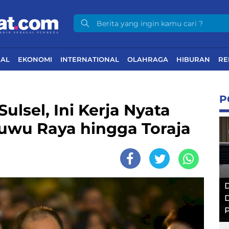
NAL
EKONOMI
INTERNATIONAL
OLAHRAGA
HIBURAN
RE
P
ulsel, Ini Kerja Nyata
Luwu Raya hingga Toraja
D
D
P