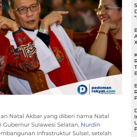
S
D
“
R
B
B
D
an Natal Akbar yang diberi nama Natal
I
U
Gubernur Sulawesi Selatan,
Nurdin
angunan infrastruktur Sulsel, setelah