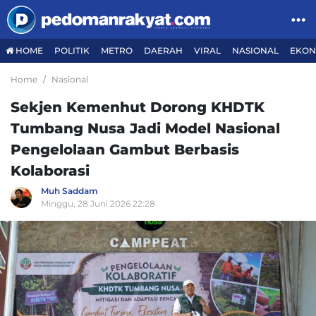
HOME
POLITIK
METRO
DAERAH
VIRAL
NASIONAL
EKON
Home
Nasional
Sekjen Kemenhut Dorong KHDTK
Tumbang Nusa Jadi Model Nasional
Pengelolaan Gambut Berbasis
Kolaborasi
Muh Saddam
Minggu, 28 Juni 2026 22:28