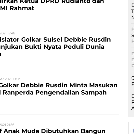
dirkan Ketua DPRD Rudianto dan
D
MI Rahmat
T
P
2021 17:48
S
islator Golkar Sulsel Debbie Rusdin
njukan Bukti Nyata Peduli Dunia
n
D
D
P
G
r 2021 18:03
P
 Golkar Debbie Rusdin Minta Masukan
l Ranperda Pengendalian Sampah
A
021 21:56
tif Anak Muda Dibutuhkan Bangun