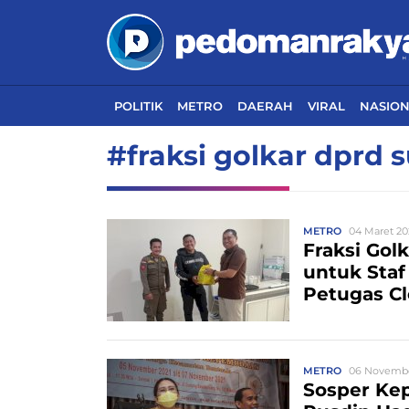
POLITIK
METRO
DAERAH
VIRAL
NASIO
#fraksi golkar dprd s
METRO
04 Maret 20
Fraksi Gol
untuk Staf
Petugas Cl
METRO
06 November
Sosper Kep