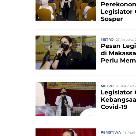
Perekonom
Legislator
Sosper
METRO
23 Agustus 2
Pesan Legi
di Makassa
Perlu Memp
METRO
18 Juli 2021 
Legislator
Kebangsaa
Covid-19
PERISTIWA
19 April