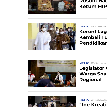
Rusdin Ha
Ketum HIP
METRO
04 Oktober 
Keren! Leg
Kembali Tu
Pendidika
METRO
06 Septembe
Legislator
Warga Soa
Regional
METRO
24 Agustus 2
“Ide Krea