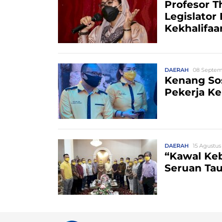
Profesor T
Legislator
Kekhalifaa
DAERAH
08 Septem
Kenang So
Pekerja Ke
DAERAH
15 Agustus
“Kawal Keb
Seruan Tau