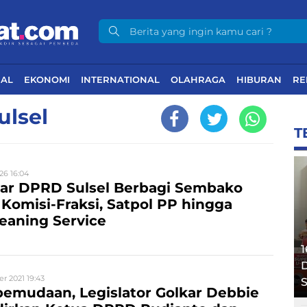
NAL
EKONOMI
INTERNATIONAL
OLAHRAGA
HIBURAN
RE
ulsel
T
26 16:04
kar DPRD Sulsel Berbagi Sembako
 Komisi-Fraksi, Satpol PP hingga
eaning Service
1
D
 2021 19:43
S
emudaan, Legislator Golkar Debbie