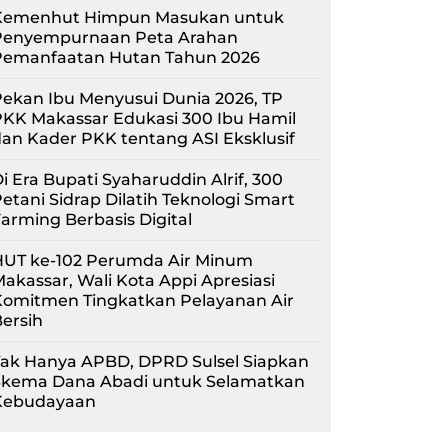
Kemenhut Himpun Masukan untuk
Penyempurnaan Peta Arahan
Pemanfaatan Hutan Tahun 2026
ekan Ibu Menyusui Dunia 2026, TP
KK Makassar Edukasi 300 Ibu Hamil
an Kader PKK tentang ASI Eksklusif
i Era Bupati Syaharuddin Alrif, 300
etani Sidrap Dilatih Teknologi Smart
arming Berbasis Digital
HUT ke-102 Perumda Air Minum
akassar, Wali Kota Appi Apresiasi
Komitmen Tingkatkan Pelayanan Air
ersih
Tak Hanya APBD, DPRD Sulsel Siapkan
Skema Dana Abadi untuk Selamatkan
Kebudayaan