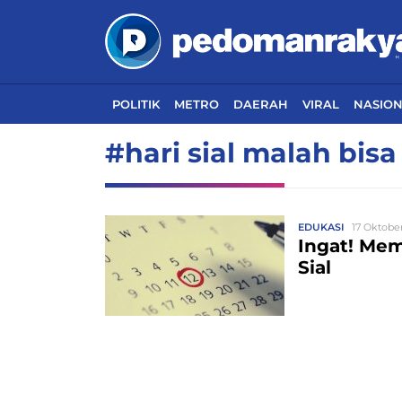
POLITIK
METRO
DAERAH
VIRAL
NASIO
#hari sial malah bisa 
EDUKASI
17 Oktober
Ingat! Mem
Sial