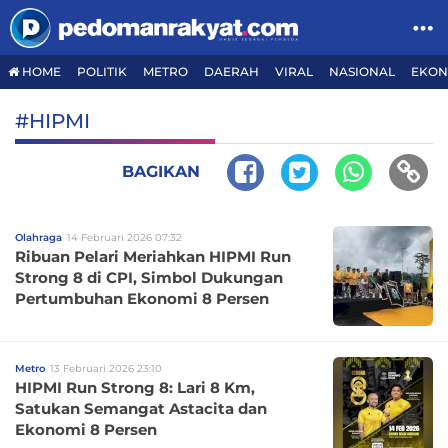
HOME
POLITIK
METRO
DAERAH
VIRAL
NASIONAL
EKON
#HIPMI
BAGIKAN
Olahraga
14 Februari 2026 07:32
Ribuan Pelari Meriahkan HIPMI Run
Strong 8 di CPI, Simbol Dukungan
Pertumbuhan Ekonomi 8 Persen
Metro
13 Februari 2026 23:10
HIPMI Run Strong 8: Lari 8 Km,
Satukan Semangat Astacita dan
Ekonomi 8 Persen